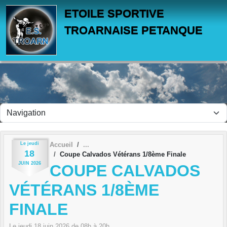
Panneau de gestion des cookies
ETOILE SPORTIVE
TROARNAISE PETANQUE
Le
jeudi
Accueil
18
Coupe Calvados Vétérans 1/8ème Finale
JUIN
2026
COUPE CALVADOS
VÉTÉRANS 1/8ÈME
FINALE
Le
jeudi
18
juin
2026
de 08h à 20h